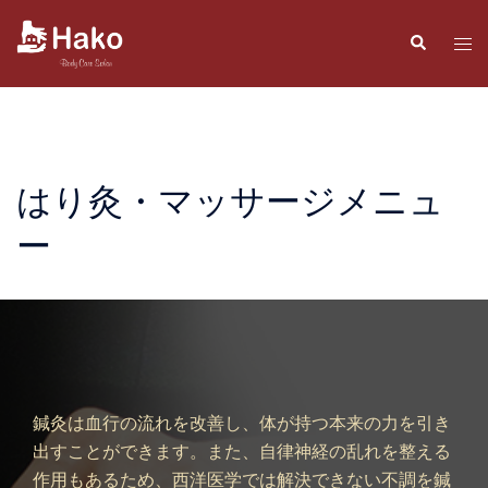
コ
ン
検
ト
索
テ
グ
ン
ル
ツ
メ
へ
ニ
ス
ュ
はり灸・マッサージメニュ
キ
ー
ー
ッ
プ
鍼灸は血行の流れを改善し、体が持つ本来の力を引き
出すことができます。また、自律神経の乱れを整える
作用もあるため、西洋医学では解決できない不調を鍼