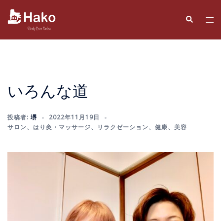
コ
ン
検
ト
索
テ
グ
ン
ル
ツ
メ
へ
ニ
ス
ュ
いろんな道
キ
ー
ッ
投稿者:
堺
2022年11月19日
プ
サロン
、
はり灸・マッサージ
、
リラクゼーション
、
健康
、
美容