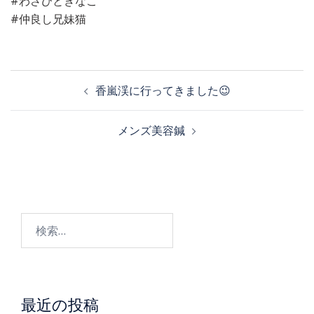
#わさびときなこ
#仲良し兄妹猫
投
香嵐渓に行ってきました😉
稿
メンズ美容鍼
ナ
ビ
検
ゲ
索:
ー
最近の投稿