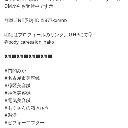
DMからも受付中です📩
簡単LINE予約 ID @877kxmnb
明細はプロフィールのリンクよりHPにて👇
@body_caresalon_hako
🐈🐈‍⬛🐈🐈‍⬛🐈🐈‍⬛🐈🐈‍⬛
#門間みか
#名古屋市美容鍼
#緑区美容鍼
#神沢美容鍼
#電気美容鍼
#もぐさんの箱きゅう
#温活
#ビフォーアフター