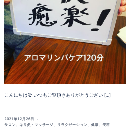
こんにちは🌸 いつもご覧頂きありがとうござい […]
2021年12月26日
サロン
、
はり灸・マッサージ
、
リラクゼーション
、
健康
、
美容