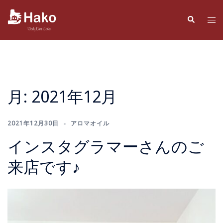
コ
ン
検
ト
索
テ
グ
ン
ル
ツ
メ
へ
ニ
ス
ュ
月:
2021年12月
キ
ー
ッ
プ
2021年12月30日
アロマオイル
インスタグラマーさんのご
来店です♪