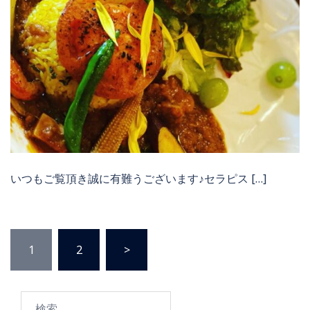
いつもご覧頂き誠に有難うございます♪セラピス […]
投
1
2
>
稿
検