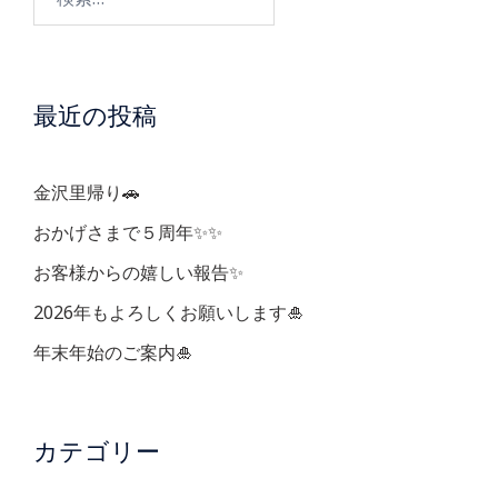
の
索:
ペ
最近の投稿
ー
ジ
金沢里帰り🚗
おかげさまで５周年✨✨
送
お客様からの嬉しい報告✨
り
2026年もよろしくお願いします🎍
年末年始のご案内🎍
カテゴリー