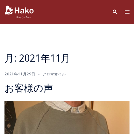
コ
ン
検
ト
索
テ
グ
ン
ル
ツ
メ
へ
ニ
ス
ュ
月:
2021年11月
キ
ー
ッ
プ
2021年11月29日
アロマオイル
お客様の声