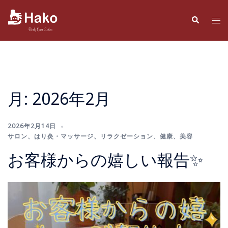
コ
ン
検
ト
索
テ
グ
ン
ル
ツ
メ
へ
ニ
ス
ュ
月:
2026年2月
キ
ー
ッ
プ
2026年2月14日
サロン
、
はり灸・マッサージ
、
リラクゼーション
、
健康
、
美容
お客様からの嬉しい報告✨