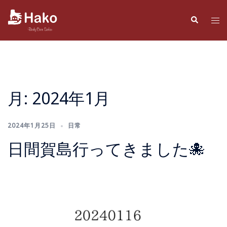
コ
ン
検
ト
索
テ
グ
ン
ル
ツ
メ
へ
ニ
ス
ュ
月:
2024年1月
キ
ー
ッ
プ
2024年1月25日
日常
日間賀島行ってきました🐙