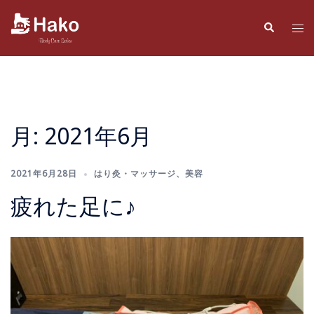
コ
ン
検
ト
索
テ
グ
ン
ル
ツ
メ
へ
ニ
ス
ュ
月:
2021年6月
キ
ー
ッ
プ
2021年6月28日
はり灸・マッサージ
、
美容
疲れた足に♪