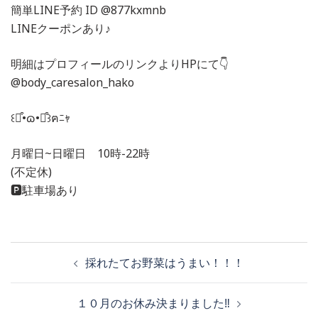
簡単LINE予約 ID @877kxmnb
LINEクーポンあり♪
明細はプロフィールのリンクよりHPにて👇
@body_caresalon_hako
꒰⌯͒•ɷ•⌯͒꒱ฅﾆｬ
月曜日~日曜日 10時-22時
(不定休)
🅿️駐車場あり
投
採れたてお野菜はうまい！！！
稿
１０月のお休み決まりました‼️