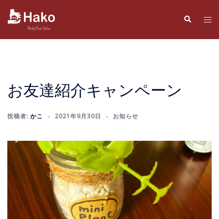
コ
ン
検
ト
索
テ
グ
ン
ル
ツ
メ
へ
ニ
ス
ュ
お友達紹介キャンペーン
キ
ー
ッ
投稿者:
かこ
2021年9月30日
お知らせ
プ