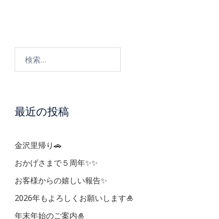
ナ
ビ
検
ゲ
索:
ー
最近の投稿
シ
ョ
金沢里帰り🚗
ン
おかげさまで５周年✨✨
お客様からの嬉しい報告✨
2026年もよろしくお願いします🎍
年末年始のご案内🎍