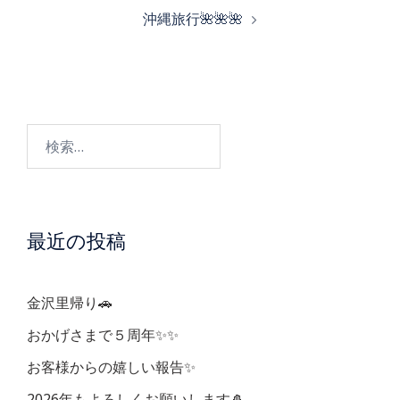
稿
沖縄旅行🌺🌺🌺
ナ
ビ
検
ゲ
索:
ー
最近の投稿
シ
ョ
金沢里帰り🚗
ン
おかげさまで５周年✨✨
お客様からの嬉しい報告✨
2026年もよろしくお願いします🎍