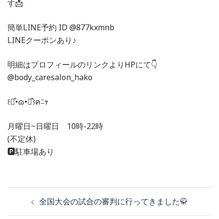
す📩
簡単LINE予約 ID @877kxmnb
LINEクーポンあり♪
明細はプロフィールのリンクよりHPにて👇
@body_caresalon_hako
꒰⌯͒•ɷ•⌯͒꒱ฅﾆｬ
月曜日~日曜日 10時-22時
(不定休)
🅿️駐車場あり
投
全国大会の試合の審判に行ってきました🥋