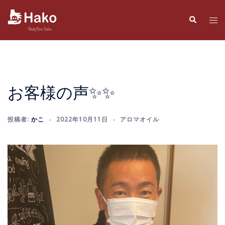
コ
ン
検
ト
索
テ
グ
ン
ル
ツ
メ
へ
ニ
ス
ュ
お客様の声✨✨
キ
ー
ッ
投稿者:
かこ
2022年10月11日
アロマオイル
プ