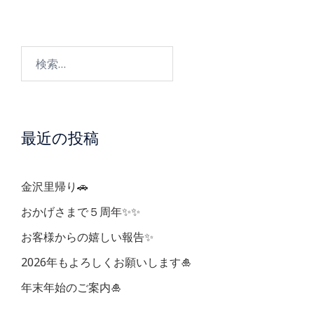
ビ
検
ゲ
索:
ー
最近の投稿
シ
ョ
金沢里帰り🚗
ン
おかげさまで５周年✨✨
お客様からの嬉しい報告✨
2026年もよろしくお願いします🎍
年末年始のご案内🎍