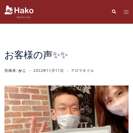
コ
ン
検
ト
索
テ
グ
ン
ル
ツ
メ
へ
ニ
ス
ュ
お客様の声✨✨
キ
ー
ッ
投稿者:
かこ
2022年11月11日
アロマオイル
プ