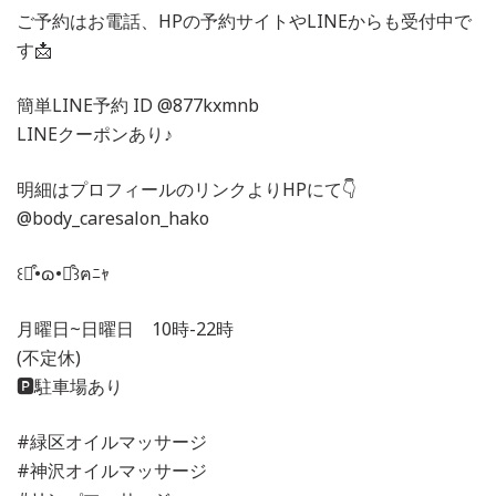
ご予約はお電話、HPの予約サイトやLINEからも受付中で
す📩
簡単LINE予約 ID @877kxmnb
LINEクーポンあり♪
明細はプロフィールのリンクよりHPにて👇
@body_caresalon_hako
꒰⌯͒•ɷ•⌯͒꒱ฅﾆｬ
月曜日~日曜日 10時-22時
(不定休)
🅿️駐車場あり
#緑区オイルマッサージ
#神沢オイルマッサージ