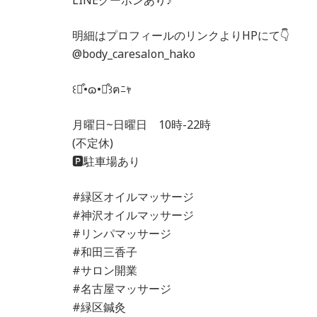
明細はプロフィールのリンクよりHPにて👇
@body_caresalon_hako
꒰⌯͒•ɷ•⌯͒꒱ฅﾆｬ
月曜日~日曜日 10時-22時
(不定休)
🅿️駐車場あり
#緑区オイルマッサージ
#神沢オイルマッサージ
#リンパマッサージ
#和田三香子
#サロン開業
#名古屋マッサージ
#緑区鍼灸