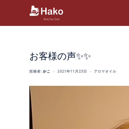
コ
ン
テ
ン
ツ
へ
ス
お客様の声✨✨
キ
ッ
プ
投稿者:
かこ
2021年11月23日
アロマオイル