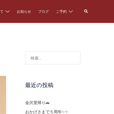
検
て
お知らせ
ブログ
ご予約
索
検
索:
最近の投稿
金沢里帰り🚗
おかげさまで５周年✨✨