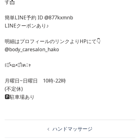
す📩
簡単LINE予約 ID @877kxmnb
LINEクーポンあり♪
明細はプロフィールのリンクよりHPにて👇
@body_caresalon_hako
꒰⌯͒•ɷ•⌯͒꒱ฅﾆｬ
月曜日~日曜日 10時-22時
(不定休)
🅿️駐車場あり
投
ハンドマッサージ