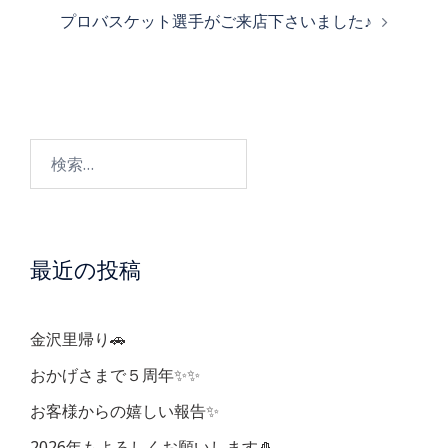
稿
プロバスケット選手がご来店下さいました♪
ナ
ビ
検
ゲ
索:
ー
最近の投稿
シ
ョ
金沢里帰り🚗
ン
おかげさまで５周年✨✨
お客様からの嬉しい報告✨
2026年もよろしくお願いします🎍