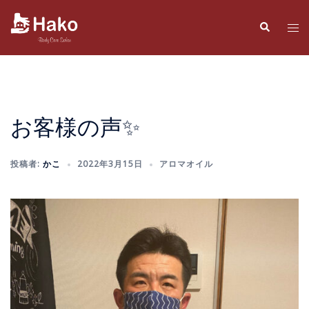
コ
ン
検
ト
索
テ
グ
ン
ル
ツ
メ
へ
ニ
ス
ュ
お客様の声✨
キ
ー
ッ
投稿者:
かこ
2022年3月15日
アロマオイル
プ