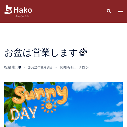
コ
ン
検
ト
索
テ
グ
ン
ル
ツ
メ
へ
ニ
ス
ュ
お盆は営業します🌈
キ
ー
ッ
投稿者:
堺
2022年8月3日
お知らせ
、
サロン
プ