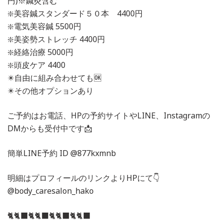
円)※鍼灸含む
❇️美容鍼スタンダード５０本 4400円
❇️電気美容鍼 5500円
❇️美姿勢ストレッチ 4400円
❇️経絡治療 5000円
❇️頭皮ケア 4400
✴️自由に組み合わせても🆗
✴️その他オプションあり
ご予約はお電話、HPの予約サイトやLINE、Instagramの
DMからも受付中です📩
簡単LINE予約 ID @877kxmnb
明細はプロフィールのリンクよりHPにて👇
@body_caresalon_hako
🐈🐈‍⬛🐈🐈‍⬛🐈🐈‍⬛🐈🐈‍⬛