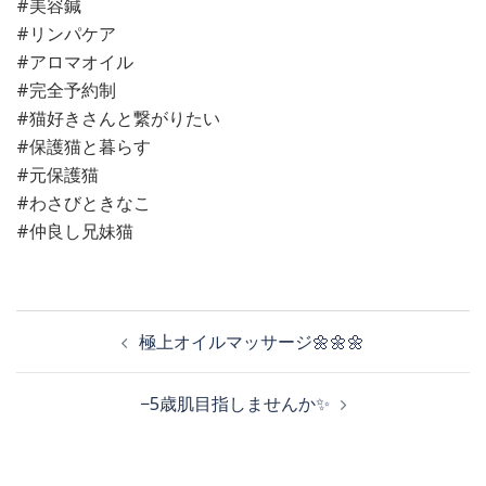
#美容鍼
#リンパケア
#アロマオイル
#完全予約制
#猫好きさんと繋がりたい
#保護猫と暮らす
#元保護猫
#わさびときなこ
#仲良し兄妹猫
投
極上オイルマッサージ🌼🌼🌼
稿
−5歳肌目指しませんか✨
ナ