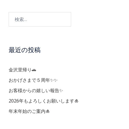
ビ
検
ゲ
索:
ー
最近の投稿
シ
ョ
金沢里帰り🚗
ン
おかげさまで５周年✨✨
お客様からの嬉しい報告✨
2026年もよろしくお願いします🎍
年末年始のご案内🎍