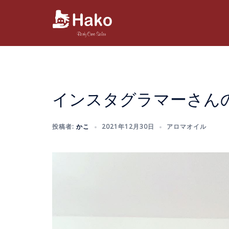
コ
ン
テ
ン
ツ
へ
ス
インスタグラマーさん
キ
ッ
プ
投稿者:
かこ
2021年12月30日
アロマオイル