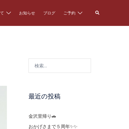
検
て
お知らせ
ブログ
ご予約
索
検
索:
最近の投稿
金沢里帰り🚗
おかげさまで５周年✨✨