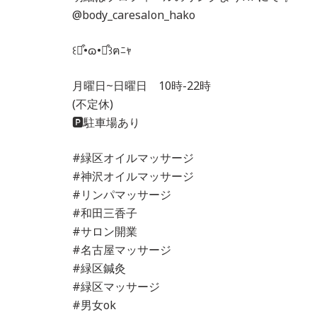
@body_caresalon_hako
꒰⌯͒•ɷ•⌯͒꒱ฅﾆｬ
月曜日~日曜日 10時-22時
(不定休)
🅿️駐車場あり
#緑区オイルマッサージ
#神沢オイルマッサージ
#リンパマッサージ
#和田三香子
#サロン開業
#名古屋マッサージ
#緑区鍼灸
#緑区マッサージ
#男女ok