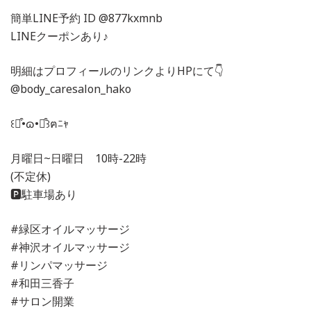
簡単LINE予約 ID @877kxmnb
LINEクーポンあり♪
明細はプロフィールのリンクよりHPにて👇
@body_caresalon_hako
꒰⌯͒•ɷ•⌯͒꒱ฅﾆｬ
月曜日~日曜日 10時-22時
(不定休)
🅿️駐車場あり
#緑区オイルマッサージ
#神沢オイルマッサージ
#リンパマッサージ
#和田三香子
#サロン開業