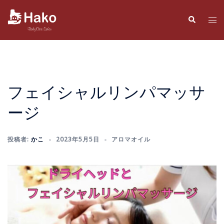
コ
ン
検
ト
索
テ
グ
ン
ル
ツ
メ
へ
ニ
ス
ュ
フェイシャルリンパマッサ
キ
ー
ージ
ッ
プ
投稿者:
かこ
2023年5月5日
アロマオイル