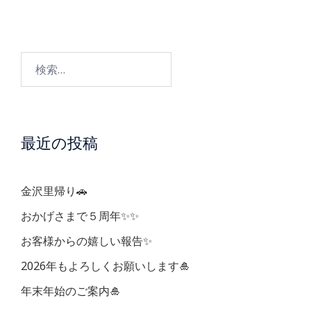
ナ
ビ
検
ゲ
索:
ー
最近の投稿
シ
ョ
金沢里帰り🚗
ン
おかげさまで５周年✨✨
お客様からの嬉しい報告✨
2026年もよろしくお願いします🎍
年末年始のご案内🎍