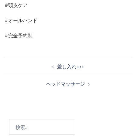
#頭皮ケア
#オールハンド
#完全予約制
投
差し入れ♪♪♪
稿
ヘッドマッサージ
ナ
ビ
検
ゲ
索: