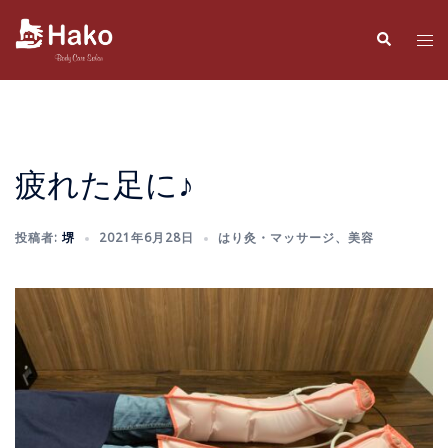
コ
ン
検
ト
索
テ
グ
ン
ル
ツ
メ
へ
ニ
ス
ュ
疲れた足に♪
キ
ー
ッ
投稿者:
堺
2021年6月28日
はり灸・マッサージ
、
美容
プ