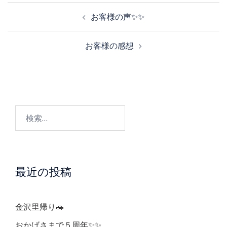
投
お客様の声✨✨
稿
お客様の感想
ナ
ビ
検
ゲ
索:
ー
最近の投稿
シ
ョ
金沢里帰り🚗
おかげさまで５周年✨✨