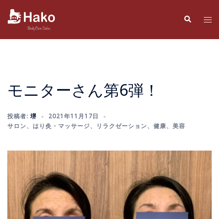
コ
ン
検
ト
索
テ
グ
ン
ル
ツ
メ
へ
ニ
ス
ュ
モニターさん第6弾！
キ
ー
ッ
投稿者:
堺
2021年11月17日
プ
サロン
、
はり灸・マッサージ
、
リラクゼーション
、
健康
、
美容