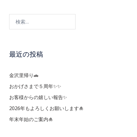
ビ
検
ゲ
索:
ー
最近の投稿
シ
ョ
金沢里帰り🚗
ン
おかげさまで５周年✨✨
お客様からの嬉しい報告✨
2026年もよろしくお願いします🎍
年末年始のご案内🎍