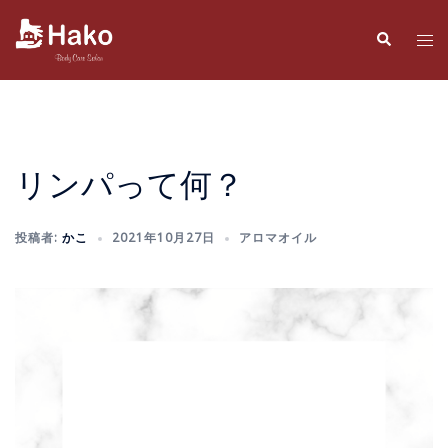
コ
ン
検
ト
索
テ
グ
ン
ル
ツ
メ
へ
ニ
ス
ュ
リンパって何？
キ
ー
ッ
投稿者:
かこ
2021年10月27日
アロマオイル
プ