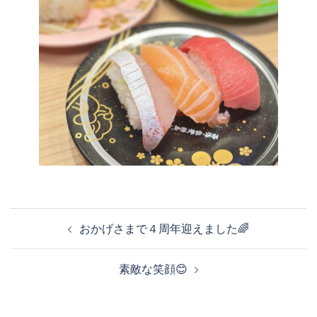
投
おかげさまで４周年迎えました🌈
稿
素敵な笑顔😊
ナ