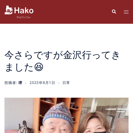
コ
ン
検
ト
索
テ
グ
ン
ル
ツ
メ
へ
ニ
ス
ュ
今さらですが金沢行ってき
キ
ー
ました😆
ッ
プ
投稿者:
堺
2025年8月1日
日常