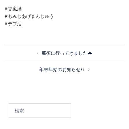
#香嵐渓
#もみじあげまんじゅう
#デブ活
投
那須に行ってきました🚗
稿
年末年始のお知らせ🔆
ナ
ビ
検
ゲ
索: