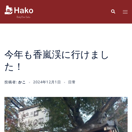
コ
ン
検
ト
索
テ
グ
ン
ル
ツ
メ
へ
ニ
ス
ュ
今年も香嵐渓に行けまし
キ
ー
た！
ッ
プ
投稿者:
かこ
2024年12月1日
日常