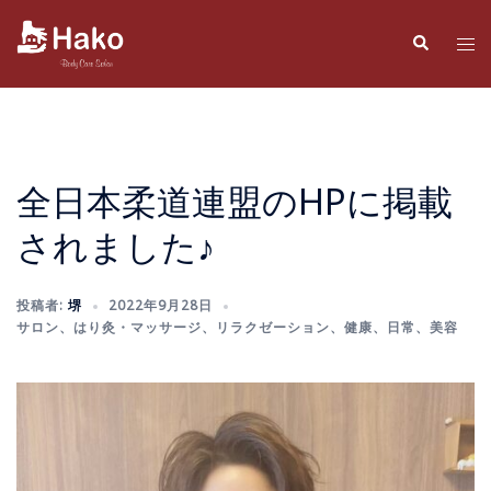
コ
ン
検
ト
索
テ
グ
ン
ル
ツ
メ
へ
ニ
ス
ュ
全日本柔道連盟のHPに掲載
キ
ー
されました♪
ッ
プ
投稿者:
堺
2022年9月28日
サロン
、
はり灸・マッサージ
、
リラクゼーション
、
健康
、
日常
、
美容