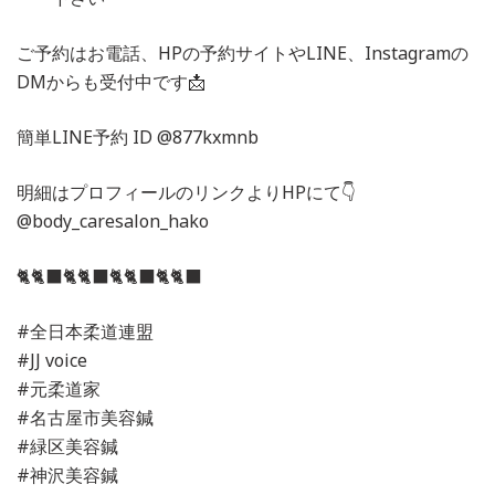
ご予約はお電話、HPの予約サイトやLINE、Instagramの
DMからも受付中です📩
簡単LINE予約 ID @877kxmnb
明細はプロフィールのリンクよりHPにて👇
@body_caresalon_hako
🐈🐈‍⬛🐈🐈‍⬛🐈🐈‍⬛🐈🐈‍⬛
#全日本柔道連盟
#JJ voice
#元柔道家
#名古屋市美容鍼
#緑区美容鍼
#神沢美容鍼