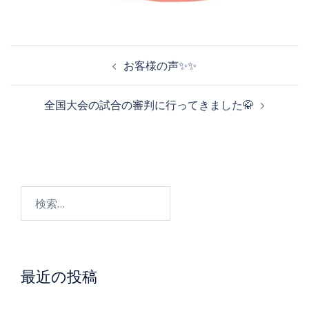
投
お客様の声✨✨
稿
全国大会の試合の審判に行ってきました🥋
ナ
ビ
検
ゲ
索:
ー
最近の投稿
シ