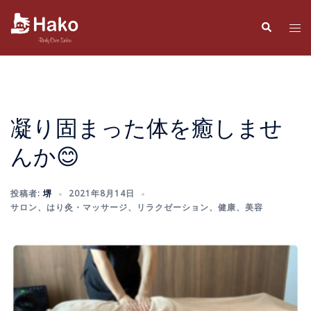
コ
ン
検
ト
索
テ
グ
ン
ル
ツ
メ
へ
ニ
ス
ュ
凝り固まった体を癒しませ
キ
ー
んか😊
ッ
プ
投稿者:
堺
2021年8月14日
サロン
、
はり灸・マッサージ
、
リラクゼーション
、
健康
、
美容