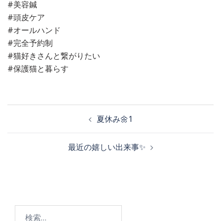
#美容鍼
#頭皮ケア
#オールハンド
#完全予約制
#猫好きさんと繋がりたい
#保護猫と暮らす
投
夏休み🌼1
稿
最近の嬉しい出来事✨
ナ
ビ
検