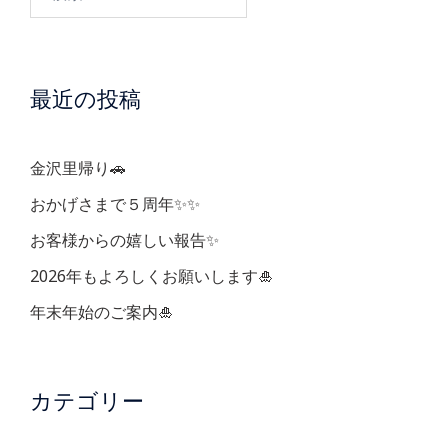
ゲ
索:
ー
最近の投稿
シ
ョ
金沢里帰り🚗
ン
おかげさまで５周年✨✨
お客様からの嬉しい報告✨
2026年もよろしくお願いします🎍
年末年始のご案内🎍
カテゴリー