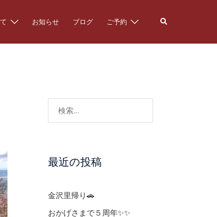
検
て
お知らせ
ブログ
ご予約
索
検
索:
最近の投稿
金沢里帰り🚗
おかげさまで５周年✨✨