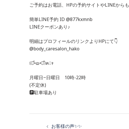
ご予約はお電話、HPの予約サイトやLINEからも
簡単LINE予約 ID @877kxmnb
LINEクーポンあり♪
明細はプロフィールのリンクよりHPにて👇
@body_caresalon_hako
꒰⌯͒•ɷ•⌯͒꒱ฅﾆｬ
月曜日~日曜日 10時-22時
(不定休)
🅿️駐車場あり
投
お客様の声✨✨