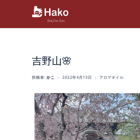
コ
ン
テ
ン
ツ
へ
ス
吉野山🌸
キ
ッ
プ
投稿者:
かこ
2022年4月13日
アロマオイル