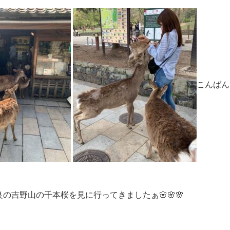
こんばん
吉野山の千本桜を見に行ってきましたぁ🌸🌸🌸