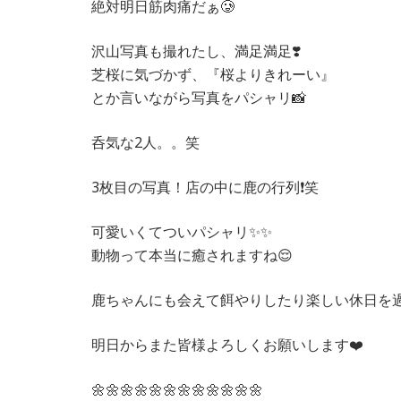
絶対明日筋肉痛だぁ🥲
沢山写真も撮れたし、満足満足❣️
芝桜に気づかず、『桜よりきれーい』
とか言いながら写真をパシャリ📸
呑気な2人。。笑
3枚目の写真！店の中に鹿の行列❗️笑
可愛いくてついパシャリ✨✨
動物って本当に癒されますね😌
鹿ちゃんにも会えて餌やりしたり楽しい休日を過
明日からまた皆様よろしくお願いします❤️
🌼🌼🌼🌼🌼🌼🌼🌼🌼🌼🌼🌼