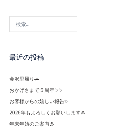
ビ
検
ゲ
索:
ー
最近の投稿
シ
ョ
金沢里帰り🚗
ン
おかげさまで５周年✨✨
お客様からの嬉しい報告✨
2026年もよろしくお願いします🎍
年末年始のご案内🎍