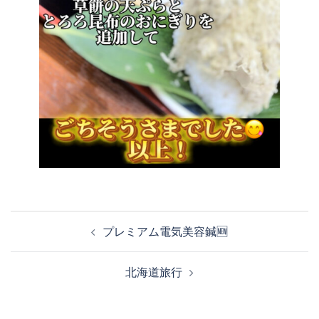
投
プレミアム電気美容鍼🆕
稿
北海道旅行
ナ