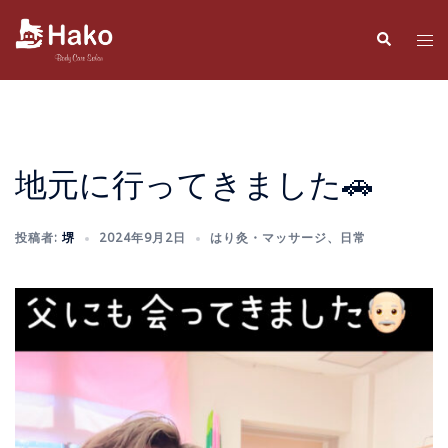
コ
ン
検
ト
索
テ
グ
ン
ル
ツ
メ
へ
ニ
ス
ュ
地元に行ってきました🚗
キ
ー
ッ
投稿者:
堺
2024年9月2日
はり灸・マッサージ
、
日常
プ