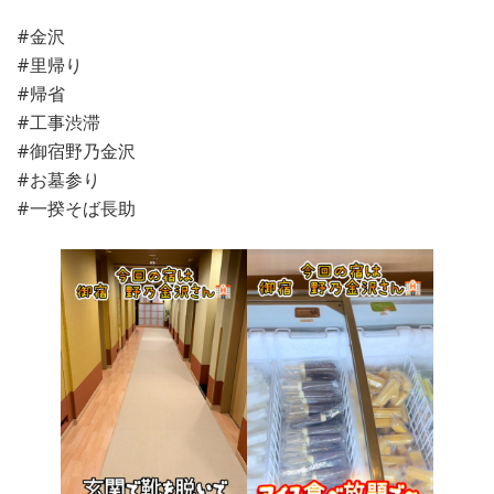
#金沢
#里帰り
#帰省
#工事渋滞
#御宿野乃金沢
#お墓参り
#一揆そば長助