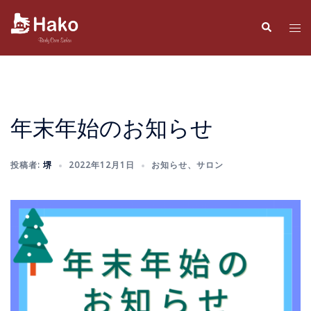
コ
ン
検
ト
索
テ
グ
ン
ル
ツ
メ
へ
ニ
ス
ュ
年末年始のお知らせ
キ
ー
ッ
投稿者:
堺
2022年12月1日
お知らせ
、
サロン
プ