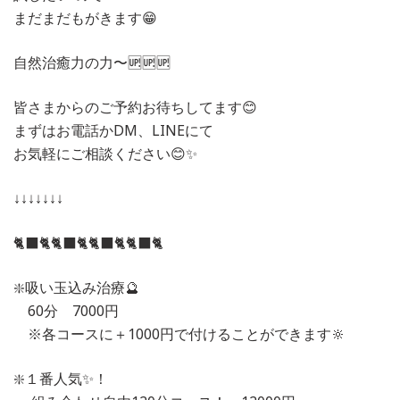
まだまだもがきます😁
自然治癒力の力〜🆙🆙🆙
皆さまからのご予約お待ちしてます😊
まずはお電話かDM、LINEにて
お気軽にご相談ください😊✨
↓↓↓↓↓↓↓
🐈‍⬛🐈🐈‍⬛🐈🐈‍⬛🐈🐈‍⬛🐈
❇️吸い玉込み治療🔮
60分 7000円
※各コースに＋1000円で付けることができます🔆
❇️１番人気✨！