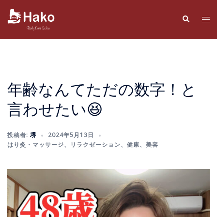
コ
ン
検
ト
索
テ
グ
ン
ル
ツ
メ
へ
ニ
ス
ュ
年齢なんてただの数字！と
キ
ー
言わせたい😆
ッ
プ
投稿者:
堺
2024年5月13日
はり灸・マッサージ
、
リラクゼーション
、
健康
、
美容