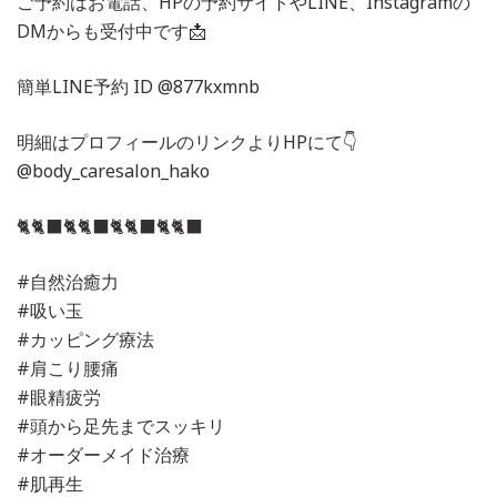
ご予約はお電話、HPの予約サイトやLINE、Instagramの
DMからも受付中です📩
簡単LINE予約 ID @877kxmnb
明細はプロフィールのリンクよりHPにて👇
@body_caresalon_hako
🐈🐈‍⬛🐈🐈‍⬛🐈🐈‍⬛🐈🐈‍⬛
#自然治癒力
#吸い玉
#カッピング療法
#肩こり腰痛
#眼精疲労
#頭から足先までスッキリ
#オーダーメイド治療
#肌再生