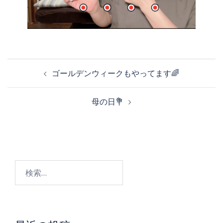
投
ゴールデンウィークもやってます🌈
稿
母の日💐
ナ
ビ
検
ゲ
索:
ー