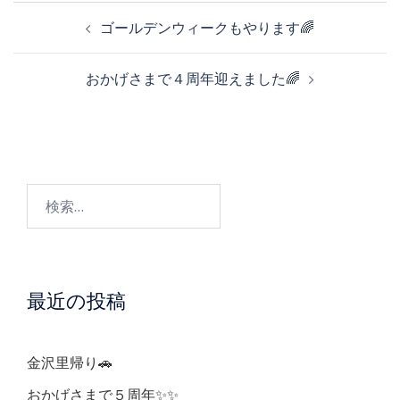
投
ゴールデンウィークもやります🌈
稿
おかげさまで４周年迎えました🌈
ナ
ビ
検
ゲ
索:
ー
最近の投稿
シ
ョ
金沢里帰り🚗
おかげさまで５周年✨✨