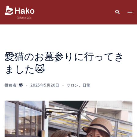
コ
ン
検
ト
索
テ
グ
ン
ル
ツ
メ
へ
ニ
ス
ュ
愛猫のお墓参りに行ってき
キ
ー
ました🐱
ッ
プ
投稿者:
堺
2025年5月20日
サロン
、
日常