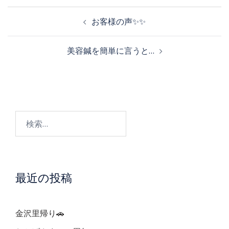
投
お客様の声✨✨
稿
美容鍼を簡単に言うと…
ナ
ビ
検
ゲ
索:
ー
最近の投稿
シ
ョ
金沢里帰り🚗