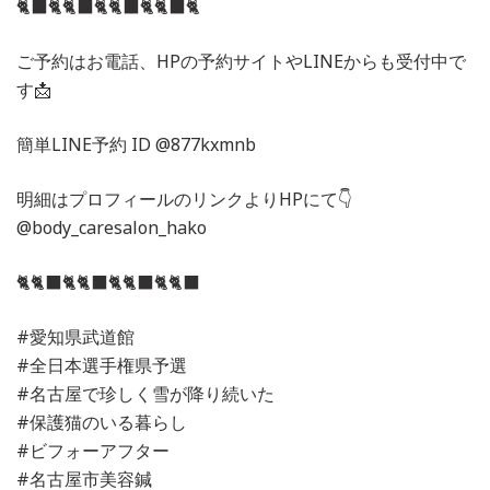
🐈‍⬛🐈🐈‍⬛🐈🐈‍⬛🐈🐈‍⬛🐈
ご予約はお電話、HPの予約サイトやLINEからも受付中で
す📩
簡単LINE予約 ID @877kxmnb
明細はプロフィールのリンクよりHPにて👇
@body_caresalon_hako
🐈🐈‍⬛🐈🐈‍⬛🐈🐈‍⬛🐈🐈‍⬛
#愛知県武道館
#全日本選手権県予選
#名古屋で珍しく雪が降り続いた
#保護猫のいる暮らし
#ビフォーアフター
#名古屋市美容鍼