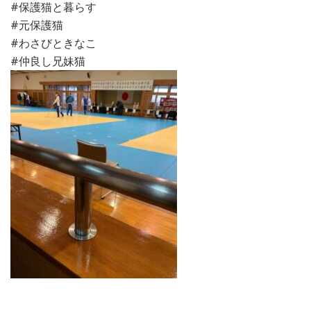
#保護猫と暮らす
#元保護猫
#わさびときなこ
#仲良し兄妹猫