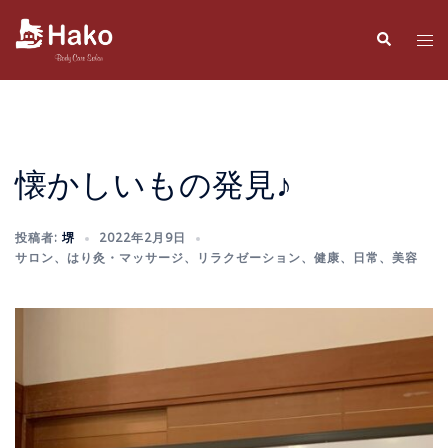
コ
ン
検
ト
索
テ
グ
ン
ル
ツ
メ
へ
ニ
ス
ュ
懐かしいもの発見♪
キ
ー
ッ
投稿者:
堺
2022年2月9日
プ
サロン
、
はり灸・マッサージ
、
リラクゼーション
、
健康
、
日常
、
美容