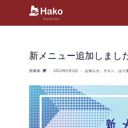
コ
ン
テ
ン
ツ
へ
ス
新メニュー追加しました
キ
ッ
プ
投稿者:
堺
2022年5月2日
お知らせ
、
サロン
、
はり