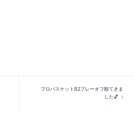
プロバスケットB2プレーオフ観てきま
した🏀