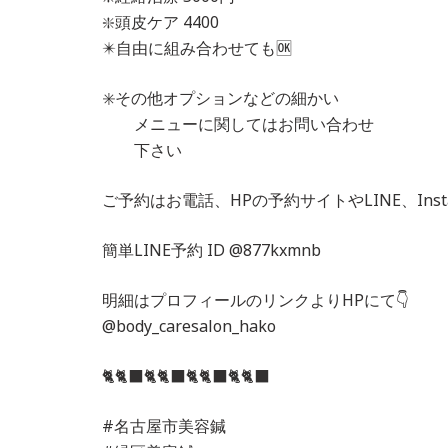
❇️頭皮ケア 4400
✴️自由に組み合わせても🆗
✳️その他オプションなどの細かい
メニューに関してはお問い合わせ
下さい
ご予約はお電話、HPの予約サイトやLINE、Inst
簡単LINE予約 ID @877kxmnb
明細はプロフィールのリンクよりHPにて👇
@body_caresalon_hako
🐈🐈‍⬛🐈🐈‍⬛🐈🐈‍⬛🐈🐈‍⬛
#名古屋市美容鍼