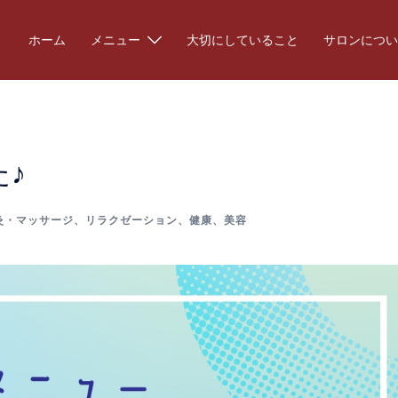
ホーム
メニュー
大切にしていること
サロンについ
♪
灸・マッサージ
、
リラクゼーション
、
健康
、
美容