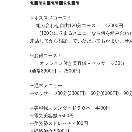
🐈‍⬛🐈🐈‍⬛🐈🐈‍⬛🐈🐈‍⬛🐈
❇️オススメコース！
組み合わせ自由120分コース！ 12000円
(120分に収まるメニューなら何を組み合わ
来店してから相談していただいてもかまいません
❇️お得コース！
オプション付き美容鍼＋マッサージ30分
(通常8900円 → 7500円)
✴️通常メニュー
❇️マッサージ30分(3300円)、60分(6000円)、9
❇️美容鍼スタンダード５０本 4400円
❇️電気美容鍼 5500円
❇️美姿勢ストレッチ 4400円
❇️経絡治療 5000円