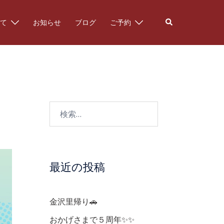
検
て
お知らせ
ブログ
ご予約
索
検
索:
最近の投稿
金沢里帰り🚗
おかげさまで５周年✨✨