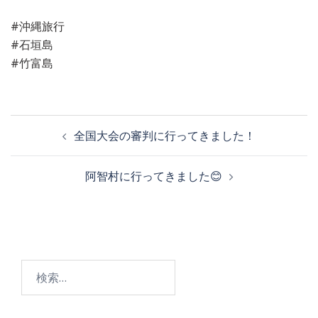
#沖縄旅行
#石垣島
#竹富島
投
全国大会の審判に行ってきました！
稿
阿智村に行ってきました😊
ナ
ビ
検
ゲ
索: