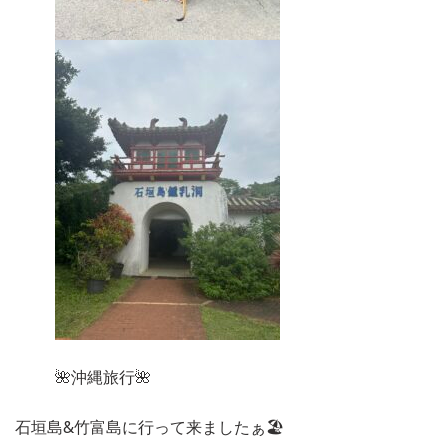
🌺沖縄旅行🌺
石垣島&竹富島に行って来ましたぁ🏖️