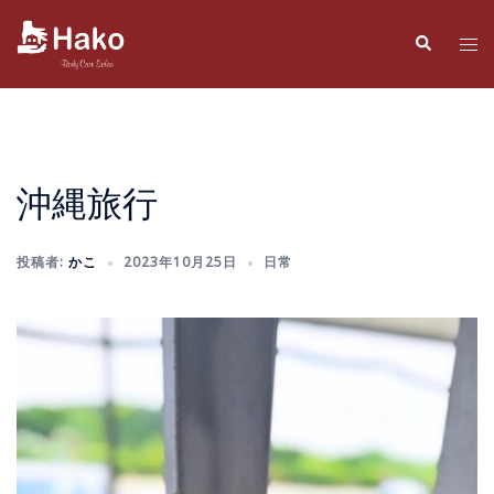
コ
ン
検
ト
索
テ
グ
ン
ル
ツ
メ
へ
ニ
ス
ュ
沖縄旅行
キ
ー
ッ
投稿者:
かこ
2023年10月25日
日常
プ