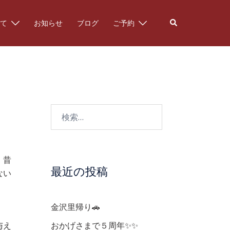
検
て
お知らせ
ブログ
ご予約
索
検
索:
、昔
最近の投稿
ない
金沢里帰り🚗
与え
おかげさまで５周年✨✨