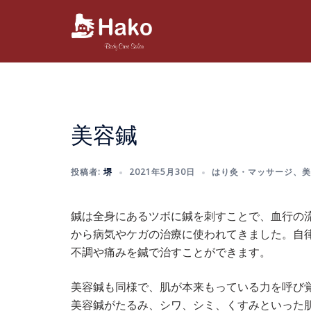
コ
ン
テ
ン
ツ
へ
ス
美容鍼
キ
ッ
プ
投稿者:
堺
2021年5月30日
はり灸・マッサージ
、
美
鍼は全身にあるツボに鍼を刺すことで、血行の
から病気やケガの治療に使われてきました。自
不調や痛みを鍼で治すことができます。
美容鍼も同様で、肌が本来もっている力を呼び
美容鍼がたるみ、シワ、シミ、くすみといった