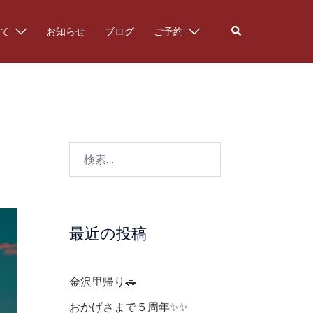
検
て
お知らせ
ブログ
ご予約
索
検
索:
最近の投稿
金沢里帰り🚗
おかげさまで５周年✨✨