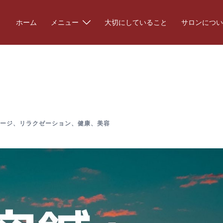
ホーム
メニュー
大切にしていること
サロンについ
…
ージ
、
リラクゼーション
、
健康
、
美容