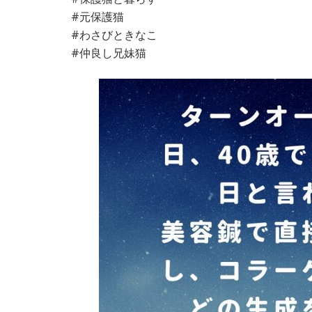
#元保護猫
#わさびときなこ
#仲良し兄妹猫