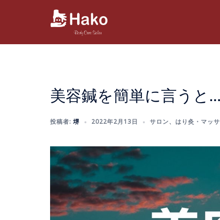
コ
ン
テ
ン
ツ
へ
ス
美容鍼を簡単に言うと
キ
ッ
プ
投稿者:
堺
2022年2月13日
サロン
、
はり灸・マッサ