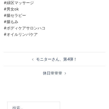
#緑区マッサージ
#男女ok
#腸セラピー
#腸もみ
#ボディケアサロンハコ
#オイルリンパケア
投
モニターさん、第4弾！
稿
休日🌸🌸🌸
ナ
ビ
検