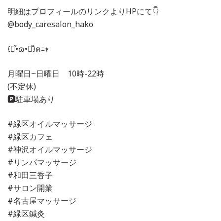
明細はプロフィールのリンクよりHPにて👇
@body_caresalon_hako
꒰⌯͒•ɷ•⌯͒꒱ฅﾆｬ
月曜日~日曜日 10時-22時
(不定休)
🅿️駐車場あり
#緑区オイルマッサージ
#緑区カフェ
#神沢オイルマッサージ
#リンパマッサージ
#和田三香子
#サロン開業
#名古屋マッサージ
#緑区鍼灸