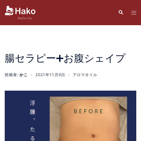
コ
ン
検
ト
索
テ
グ
ン
ル
ツ
メ
へ
ニ
ス
ュ
腸セラピー➕お腹シェイプ
キ
ー
ッ
投稿者:
かこ
2021年11月6日
アロマオイル
プ