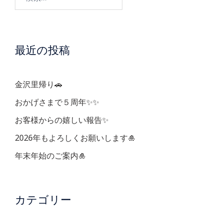
ゲ
索:
ー
最近の投稿
シ
ョ
金沢里帰り🚗
ン
おかげさまで５周年✨✨
お客様からの嬉しい報告✨
2026年もよろしくお願いします🎍
年末年始のご案内🎍
カテゴリー