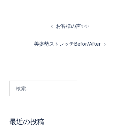
投
お客様の声✨✨
稿
美姿勢ストレッチBefor/After
ナ
ビ
検
ゲ
索:
ー
最近の投稿
シ