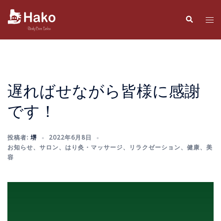
コ
ン
検
ト
索
テ
グ
ン
ル
ツ
メ
へ
ニ
ス
ュ
遅ればせながら皆様に感謝
キ
ー
です！
ッ
プ
投稿者:
堺
2022年6月8日
お知らせ
、
サロン
、
はり灸・マッサージ
、
リラクゼーション
、
健康
、
美
容