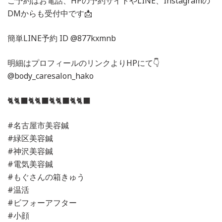
ご予約はお電話、HPの予約サイトやLINE、Instagramの
DMからも受付中です📩
簡単LINE予約 ID @877kxmnb
明細はプロフィールのリンクよりHPにて👇
@body_caresalon_hako
🐈🐈‍⬛🐈🐈‍⬛🐈🐈‍⬛🐈🐈‍⬛
#名古屋市美容鍼
#緑区美容鍼
#神沢美容鍼
#電気美容鍼
#もぐさんの箱きゅう
#温活
#ビフォーアフター
#小顔