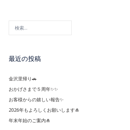
ナ
ビ
検
ゲ
索:
ー
最近の投稿
シ
ョ
金沢里帰り🚗
ン
おかげさまで５周年✨✨
お客様からの嬉しい報告✨
2026年もよろしくお願いします🎍
年末年始のご案内🎍