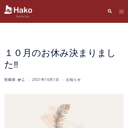
コ
ン
検
ト
索
テ
グ
ン
ル
ツ
メ
へ
ニ
ス
ュ
１０月のお休み決まりまし
キ
ー
た‼️
ッ
プ
投稿者:
かこ
2021年10月1日
お知らせ