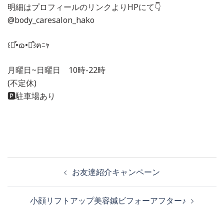
明細はプロフィールのリンクよりHPにて👇
@body_caresalon_hako
꒰⌯͒•ɷ•⌯͒꒱ฅﾆｬ
月曜日~日曜日 10時-22時
(不定休)
🅿️駐車場あり
投
お友達紹介キャンペーン
稿
小顔リフトアップ美容鍼ビフォーアフター♪