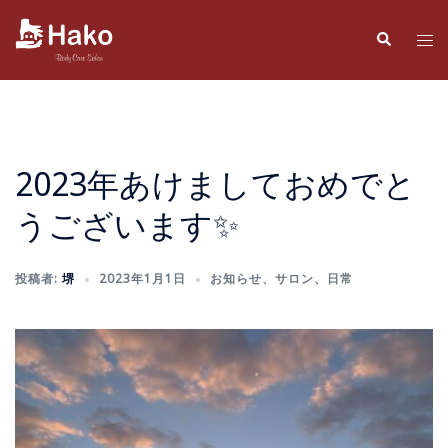
コ
ン
検
ト
索
テ
グ
ン
ル
ツ
メ
へ
ニ
ス
ュ
2023年あけましておめでと
キ
ー
うございます✨
ッ
プ
投稿者:
堺
2023年1月1日
お知らせ
、
サロン
、
日常