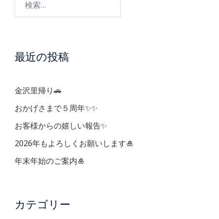
ゲ
索:
ー
最近の投稿
シ
ョ
金沢里帰り🚗
ン
おかげさまで５周年✨✨
お客様からの嬉しい報告✨
2026年もよろしくお願いします🎍
年末年始のご案内🎍
カテゴリー