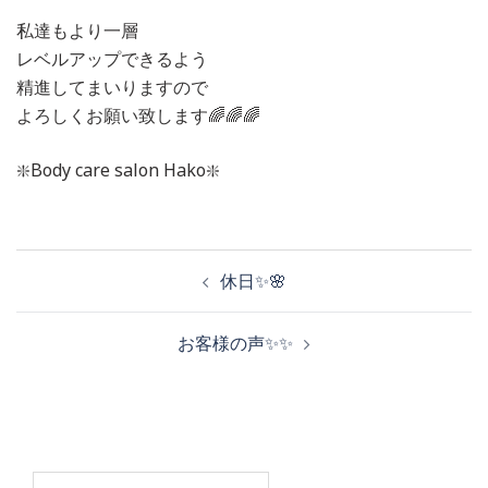
私達もより一層
レベルアップできるよう
精進してまいりますので
よろしくお願い致します🌈🌈🌈
❇️Body care salon Hako❇️
投
休日✨🌸
稿
お客様の声✨✨
ナ
ビ
検