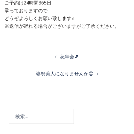
ご予約は24時間365日
承っておりますので
どうぞよろしくお願い致します⭐️
※返信が遅れる場合がございますがご了承ください。
投
忘年会🎵
稿
姿勢美人になりませんか😊
ナ
ビ
検
ゲ
索: