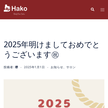
コ
ン
検
ト
索
テ
グ
ン
ル
ツ
メ
へ
ニ
ス
ュ
2025年明けましておめでと
キ
ー
うございます㊗️
ッ
プ
投稿者:
堺
2025年1月1日
お知らせ
、
サロン