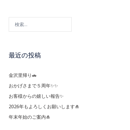
ビ
検
ゲ
索:
ー
最近の投稿
シ
ョ
金沢里帰り🚗
ン
おかげさまで５周年✨✨
お客様からの嬉しい報告✨
2026年もよろしくお願いします🎍
年末年始のご案内🎍