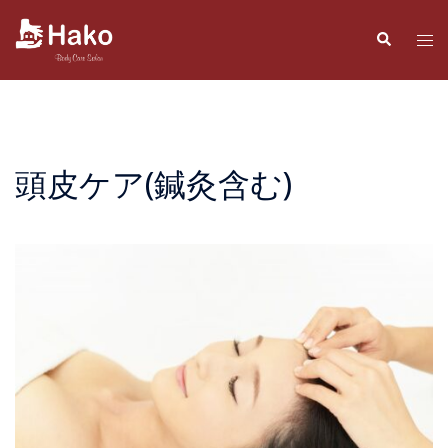
コ
ン
検
ト
索
テ
グ
ン
ル
ツ
メ
へ
ニ
ス
ュ
頭皮ケア(鍼灸含む)
キ
ー
ッ
プ