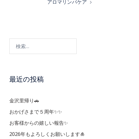
アロマリンパケア
ナ
ビ
検
ゲ
索:
ー
最近の投稿
シ
ョ
金沢里帰り🚗
ン
おかげさまで５周年✨✨
お客様からの嬉しい報告✨
2026年もよろしくお願いします🎍