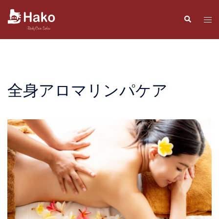
コ
ン
検
ト
索
テ
グ
ン
ル
ツ
メ
へ
ニ
ス
ュ
全身アロマリンパケア
キ
ー
ッ
プ