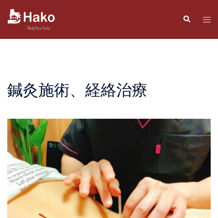
コ
ン
検
ト
索
テ
グ
ン
ル
ツ
メ
へ
ニ
ス
ュ
鍼灸施術、経絡治療
キ
ー
ッ
プ