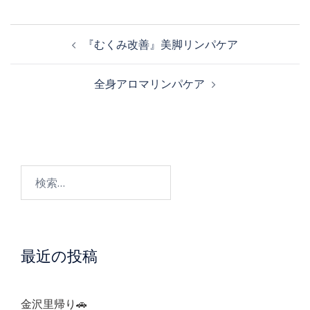
投
『むくみ改善』美脚リンパケア
稿
全身アロマリンパケア
ナ
ビ
検
ゲ
索:
ー
最近の投稿
シ
ョ
金沢里帰り🚗